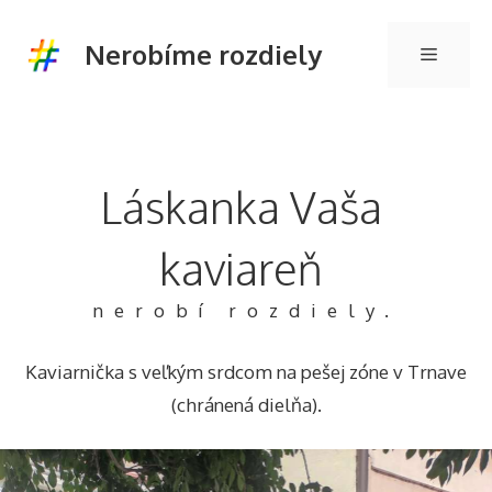
Preskočiť
na
Nerobíme rozdiely
Menu
obsah
Láskanka Vaša
kaviareň
nerobí rozdiely.
Kaviarnička s veľkým srdcom na pešej zóne v Trnave
(chránená dielňa).