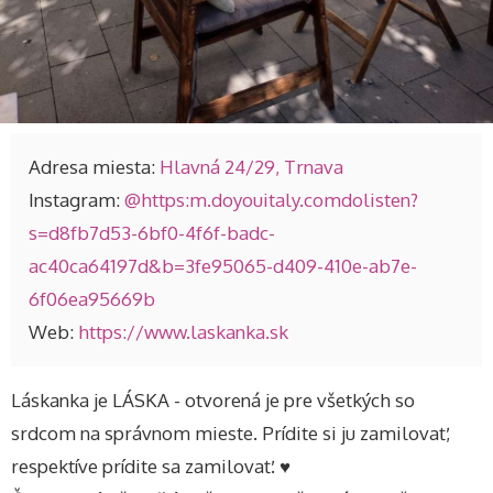
Adresa miesta:
Hlavná 24/29, Trnava
Instagram:
@https:m.doyouitaly.comdolisten?
s=d8fb7d53-6bf0-4f6f-badc-
ac40ca64197d&b=3fe95065-d409-410e-ab7e-
6f06ea95669b
Web:
https://www.laskanka.sk
Láskanka je LÁSKA - otvorená je pre všetkých so
srdcom na správnom mieste. Prídite si ju zamilovať,
respektíve prídite sa zamilovať. ♥️