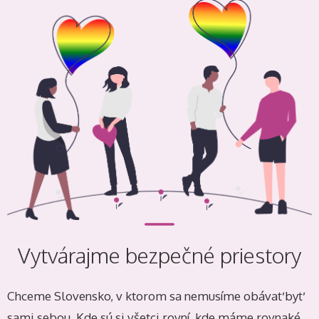
Vytvárajme bezpečné priestory
Chceme Slovensko, v ktorom sa nemusíme obávať byť
sami sebou. Kde sú si všetci rovní, kde máme rovnaké