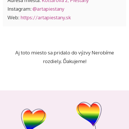
Adresa miesta:
Kollárova 2, Piešťany
Instagram:
@artapiestany
Web:
https://artapiestany.sk
Aj toto miesto sa pridalo do výzvy Nerobíme
rozdiely. Ďakujeme!