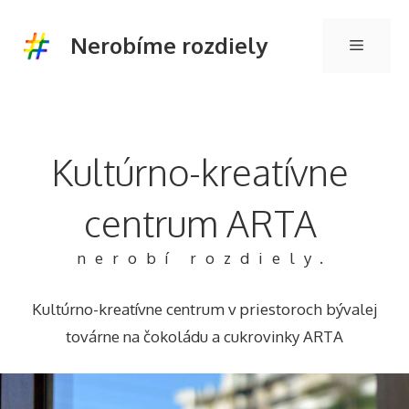
Preskočiť
na
Nerobíme rozdiely
Menu
obsah
Kultúrno-kreatívne
centrum ARTA
nerobí rozdiely.
Kultúrno-kreatívne centrum v priestoroch bývalej
továrne na čokoládu a cukrovinky ARTA